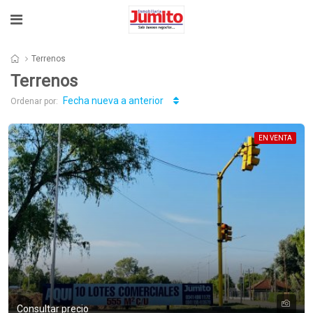
Terrenos
Terrenos
Fecha nueva a anterior
Ordenar por:
EN VENTA
Consultar precio